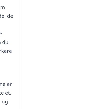
om
de, de
e
n du
rkere
rne er
ke et,
, og