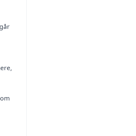
 går
kere,
 som