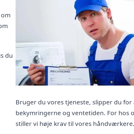
e om
som
is du
Bruger du vores tjeneste, slipper du for 
bekymringerne og ventetiden. For hos 
stiller vi høje krav til vores håndværkere