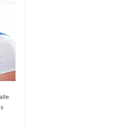
alle
os
.