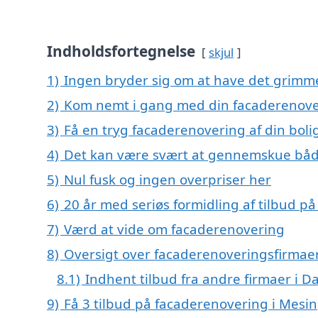
Indholdsfortegnelse
skjul
1)
Ingen bryder sig om at have det grimm
2)
Kom nemt i gang med din facaderenove
3)
Få en tryg facaderenovering af din boli
4)
Det kan være svært at gennemskue båd
5)
Nul fusk og ingen overpriser her
6)
20 år med seriøs formidling af tilbud 
7)
Værd at vide om facaderenovering
8)
Oversigt over facaderenoveringsfirmae
8.1)
Indhent tilbud fra andre firmaer i 
9)
Få 3 tilbud på facaderenovering i Mesi