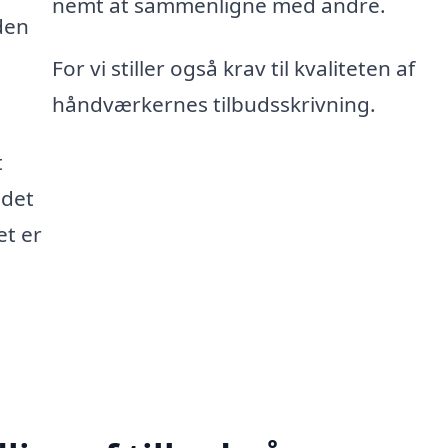
nemt at sammenligne med andre.
den
For vi stiller også krav til kvaliteten af
håndværkernes tilbudsskrivning.
t
 det
et er