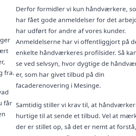
Derfor formidler vi kun håndværkere, s
har fået gode anmeldelser for det arbej
har udført for andre af vores kunder.
gger
Anmeldelserne har vi offentliggjort på d
ært
enkelte håndværkeres profilsider. Så ka
r,
se ved selvsyn, hvor dygtige de håndvæ
 fra.
er, som har givet tilbud på din
facaderenovering i Mesinge.
vad
u får
Samtidig stiller vi krav til, at håndværke
en
hurtige til at sende et tilbud. Vel at mær
der er stillet op, så det er nemt at forstå