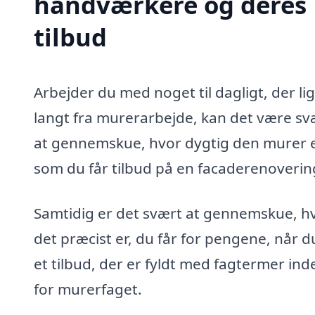
håndværkere og deres
tilbud
Arbejder du med noget til dagligt, der li
langt fra murerarbejde, kan det være sv
at gennemskue, hvor dygtig den murer e
som du får tilbud på en facaderenovering
Samtidig er det svært at gennemskue, h
det præcist er, du får for pengene, når d
et tilbud, der er fyldt med fagtermer ind
for murerfaget.