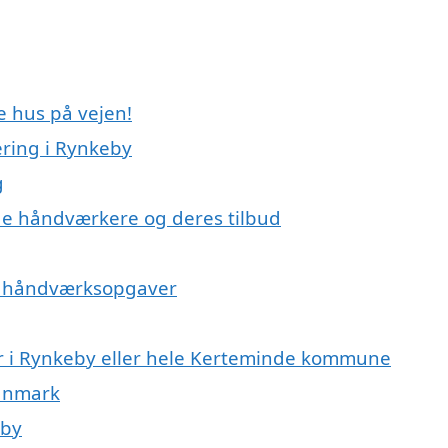
e hus på vejen!
ring i Rynkeby
g
e håndværkere og deres tilbud
på håndværksopgaver
r i Rynkeby eller hele Kerteminde kommune
Danmark
eby