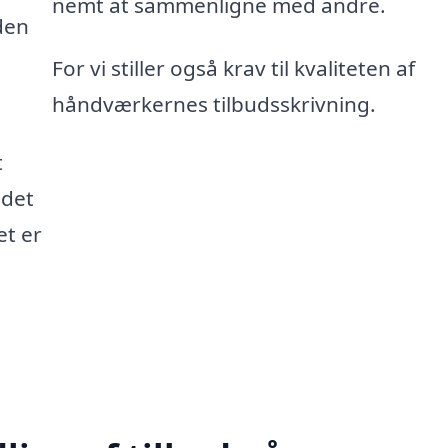
nemt at sammenligne med andre.
den
For vi stiller også krav til kvaliteten af
håndværkernes tilbudsskrivning.
t
 det
et er