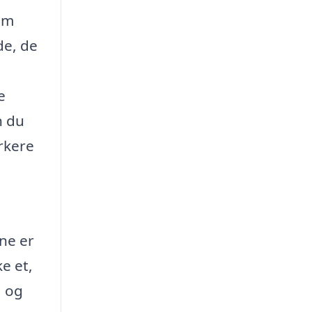
om
de, de
e
n du
rkere
rne er
ke et,
, og