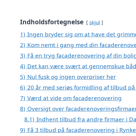
Indholdsfortegnelse
skjul
1)
Ingen bryder sig om at have det grimm
2)
Kom nemt i gang med din facaderenove
3)
Få en tryg facaderenovering af din boli
4)
Det kan være svært at gennemskue båd
5)
Nul fusk og ingen overpriser her
6)
20 år med seriøs formidling af tilbud 
7)
Værd at vide om facaderenovering
8)
Oversigt over facaderenoveringsfirmae
8.1)
Indhent tilbud fra andre firmaer i 
9)
Få 3 tilbud på facaderenovering i Rynk