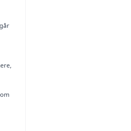
 går
kere,
 som