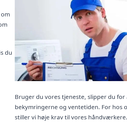
e om
som
is du
Bruger du vores tjeneste, slipper du for 
bekymringerne og ventetiden. For hos 
stiller vi høje krav til vores håndværkere