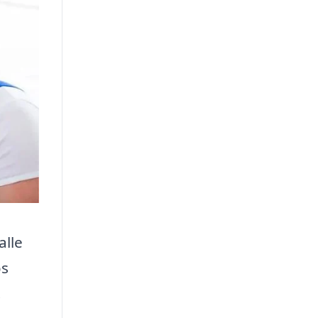
alle
os
.