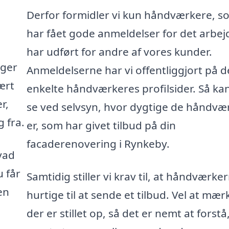
Derfor formidler vi kun håndværkere, s
har fået gode anmeldelser for det arbej
har udført for andre af vores kunder.
gger
Anmeldelserne har vi offentliggjort på d
ært
enkelte håndværkeres profilsider. Så ka
r,
se ved selvsyn, hvor dygtige de håndvæ
 fra.
er, som har givet tilbud på din
facaderenovering i Rynkeby.
vad
u får
Samtidig stiller vi krav til, at håndværke
en
hurtige til at sende et tilbud. Vel at mær
der er stillet op, så det er nemt at forstå