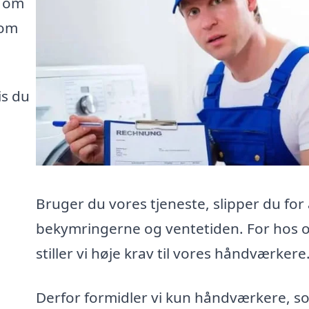
e om
som
is du
Bruger du vores tjeneste, slipper du for 
bekymringerne og ventetiden. For hos 
stiller vi høje krav til vores håndværkere
Derfor formidler vi kun håndværkere, s