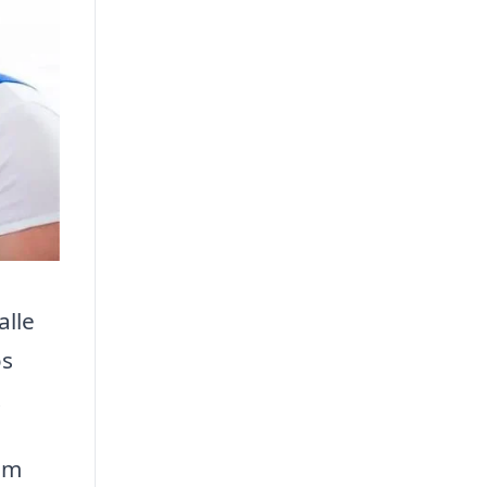
alle
os
.
om