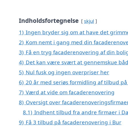
Indholdsfortegnelse
skjul
1)
Ingen bryder sig om at have det grimm
2)
Kom nemt i gang med din facaderenover
3)
Få en tryg facaderenovering af din boli
4)
Det kan være svært at gennemskue båd
5)
Nul fusk og ingen overpriser her
6)
20 år med seriøs formidling af tilbud 
7)
Værd at vide om facaderenovering
8)
Oversigt over facaderenoveringsfirmaer
8.1)
Indhent tilbud fra andre firmaer i 
9)
Få 3 tilbud på facaderenovering i Bur