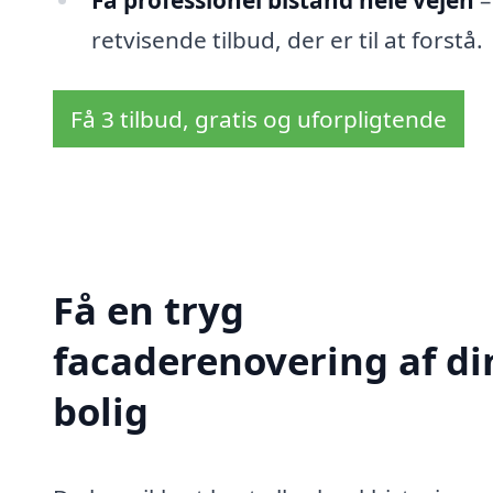
Få professionel bistand hele vejen
–
retvisende tilbud, der er til at forstå.
Få 3 tilbud, gratis og uforpligtende
Få en tryg
facaderenovering af di
bolig