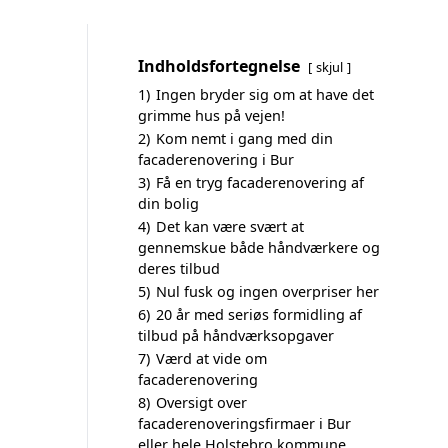
Indholdsfortegnelse
skjul
1)
Ingen bryder sig om at have det
grimme hus på vejen!
2)
Kom nemt i gang med din
facaderenovering i Bur
3)
Få en tryg facaderenovering af
din bolig
4)
Det kan være svært at
gennemskue både håndværkere og
deres tilbud
5)
Nul fusk og ingen overpriser her
6)
20 år med seriøs formidling af
tilbud på håndværksopgaver
7)
Værd at vide om
facaderenovering
8)
Oversigt over
facaderenoveringsfirmaer i Bur
eller hele Holstebro kommune