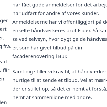
har fået gode anmeldelser for det arbej
har udført for andre af vores kunder.
gger
Anmeldelserne har vi offentliggjort på d
ært
enkelte håndværkeres profilsider. Så ka
r,
se ved selvsyn, hvor dygtige de håndvæ
 fra.
er, som har givet tilbud på din
facaderenovering i Bur.
vad
u får
Samtidig stiller vi krav til, at håndværke
en
hurtige til at sende et tilbud. Vel at mær
der er stillet op, så det er nemt at forstå
nemt at sammenligne med andre.
den