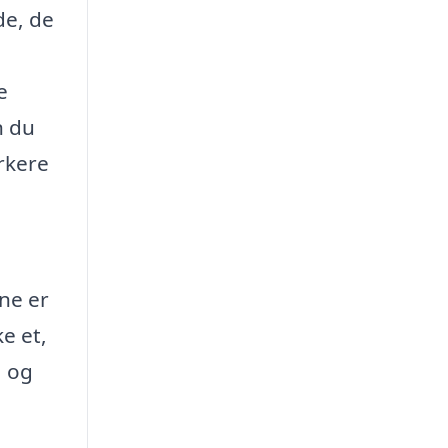
de, de
e
n du
rkere
rne er
ke et,
, og