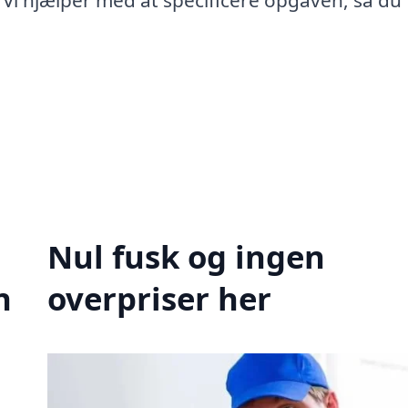
 Vi hjælper med at specificere opgaven, så du 
Nul fusk og ingen
n
overpriser her