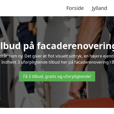
Forside
Jylland
tilbud på facaderenovering
står som ny. Det giver et flot visuelt udtryk, en højere ej
ndhent 3 uforpligtende tilbud her på facaderenovering i Bu
Få 3 tilbud, gratis og uforpligtende!