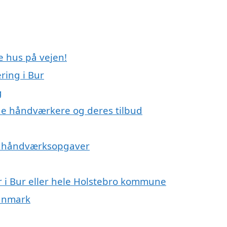
e hus på vejen!
ing i Bur
g
e håndværkere og deres tilbud
på håndværksopgaver
 i Bur eller hele Holstebro kommune
Danmark