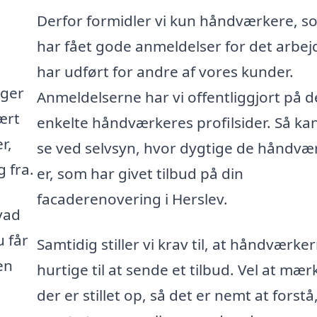
Derfor formidler vi kun håndværkere, s
har fået gode anmeldelser for det arbej
har udført for andre af vores kunder.
gger
Anmeldelserne har vi offentliggjort på d
ært
enkelte håndværkeres profilsider. Så ka
r,
se ved selvsyn, hvor dygtige de håndvæ
 fra.
er, som har givet tilbud på din
facaderenovering i Herslev.
vad
u får
Samtidig stiller vi krav til, at håndværke
en
hurtige til at sende et tilbud. Vel at mær
der er stillet op, så det er nemt at forstå