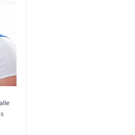
alle
os
.