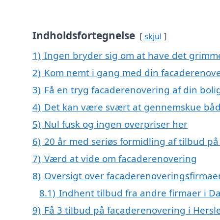
Indholdsfortegnelse
skjul
1)
Ingen bryder sig om at have det grimm
2)
Kom nemt i gang med din facaderenover
3)
Få en tryg facaderenovering af din boli
4)
Det kan være svært at gennemskue båd
5)
Nul fusk og ingen overpriser her
6)
20 år med seriøs formidling af tilbud 
7)
Værd at vide om facaderenovering
8)
Oversigt over facaderenoveringsfirmaer
8.1)
Indhent tilbud fra andre firmaer i 
9)
Få 3 tilbud på facaderenovering i Hersl