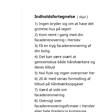
Indholdsfortegnelse
skjul
1)
Ingen bryder sig om at have det
grimme hus på vejen!
2)
Kom nemt i gang med din
facaderenovering i Herslev
3)
Få en tryg facaderenovering af
din bolig
4)
Det kan være svært at
gennemskue både håndværkere og
deres tilbud
5)
Nul fusk og ingen overpriser her
6)
20 år med seriøs formidling af
tilbud på håndværksopgaver
7)
Værd at vide om
facaderenovering
8)
Oversigt over
facaderenoveringsfirmaer i Herslev
eller hele Fredericia kommune