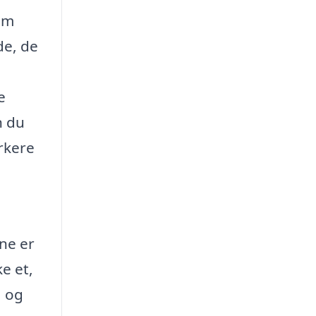
om
de, de
e
n du
rkere
rne er
ke et,
, og