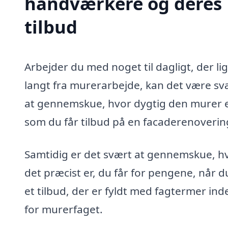
håndværkere og deres
tilbud
Arbejder du med noget til dagligt, der li
langt fra murerarbejde, kan det være sv
at gennemskue, hvor dygtig den murer e
som du får tilbud på en facaderenovering
Samtidig er det svært at gennemskue, h
det præcist er, du får for pengene, når d
et tilbud, der er fyldt med fagtermer ind
for murerfaget.