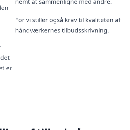
nemt at sammenligne med andre.
den
For vi stiller også krav til kvaliteten af
håndværkernes tilbudsskrivning.
t
 det
et er