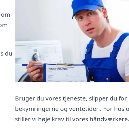
e om
som
is du
Bruger du vores tjeneste, slipper du for 
bekymringerne og ventetiden. For hos 
stiller vi høje krav til vores håndværkere