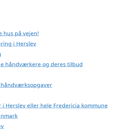
e hus på vejen!
ing i Herslev
g
e håndværkere og deres tilbud
på håndværksopgaver
 i Herslev eller hele Fredericia kommune
Danmark
ev