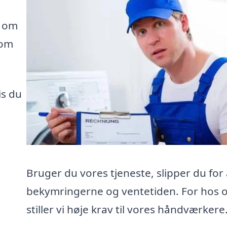
e om
som
is du
Bruger du vores tjeneste, slipper du for 
bekymringerne og ventetiden. For hos 
stiller vi høje krav til vores håndværkere