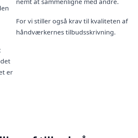
nemt at sammenligne med andre.
den
For vi stiller også krav til kvaliteten af
håndværkernes tilbudsskrivning.
t
 det
et er