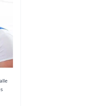
alle
os
.