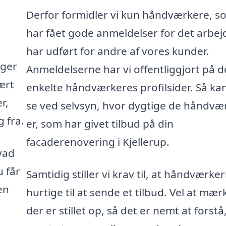
Derfor formidler vi kun håndværkere, s
har fået gode anmeldelser for det arbej
har udført for andre af vores kunder.
gger
Anmeldelserne har vi offentliggjort på d
ært
enkelte håndværkeres profilsider. Så ka
r,
se ved selvsyn, hvor dygtige de håndvæ
 fra.
er, som har givet tilbud på din
facaderenovering i Kjellerup.
vad
u får
Samtidig stiller vi krav til, at håndværke
en
hurtige til at sende et tilbud. Vel at mær
der er stillet op, så det er nemt at forstå