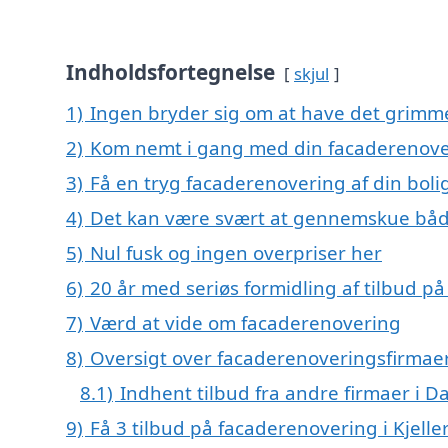
Indholdsfortegnelse
skjul
1)
Ingen bryder sig om at have det grimm
2)
Kom nemt i gang med din facaderenover
3)
Få en tryg facaderenovering af din boli
4)
Det kan være svært at gennemskue båd
5)
Nul fusk og ingen overpriser her
6)
20 år med seriøs formidling af tilbud 
7)
Værd at vide om facaderenovering
8)
Oversigt over facaderenoveringsfirmaer
8.1)
Indhent tilbud fra andre firmaer i 
9)
Få 3 tilbud på facaderenovering i Kjelle