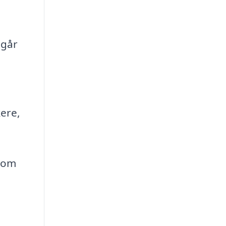
 går
kere,
 som