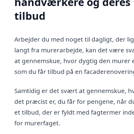
håndværkere og deres
tilbud
Arbejder du med noget til dagligt, der li
langt fra murerarbejde, kan det være sv
at gennemskue, hvor dygtig den murer e
som du får tilbud på en facaderenovering
Samtidig er det svært at gennemskue, h
det præcist er, du får for pengene, når d
et tilbud, der er fyldt med fagtermer ind
for murerfaget.