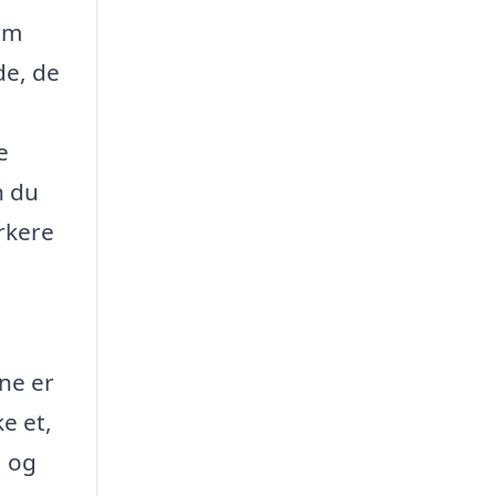
om
de, de
e
n du
rkere
rne er
ke et,
, og