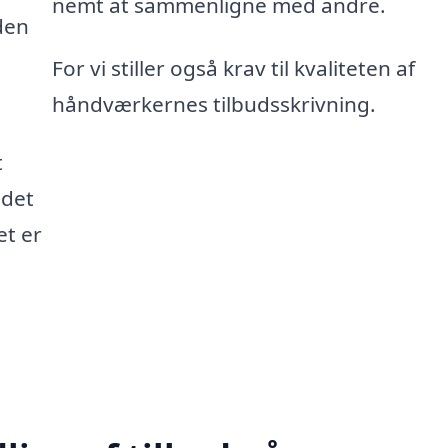
nemt at sammenligne med andre.
den
For vi stiller også krav til kvaliteten af
håndværkernes tilbudsskrivning.
t
 det
et er