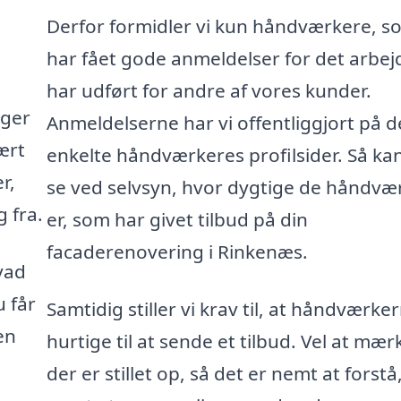
Derfor formidler vi kun håndværkere, s
har fået gode anmeldelser for det arbej
har udført for andre af vores kunder.
gger
Anmeldelserne har vi offentliggjort på d
ært
enkelte håndværkeres profilsider. Så ka
r,
se ved selvsyn, hvor dygtige de håndvæ
 fra.
er, som har givet tilbud på din
facaderenovering i Rinkenæs.
vad
u får
Samtidig stiller vi krav til, at håndværke
en
hurtige til at sende et tilbud. Vel at mær
der er stillet op, så det er nemt at forstå