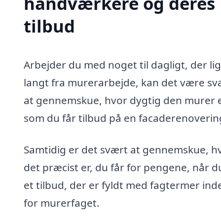
håndværkere og deres
tilbud
Arbejder du med noget til dagligt, der li
langt fra murerarbejde, kan det være sv
at gennemskue, hvor dygtig den murer e
som du får tilbud på en facaderenovering
Samtidig er det svært at gennemskue, h
det præcist er, du får for pengene, når d
et tilbud, der er fyldt med fagtermer ind
for murerfaget.