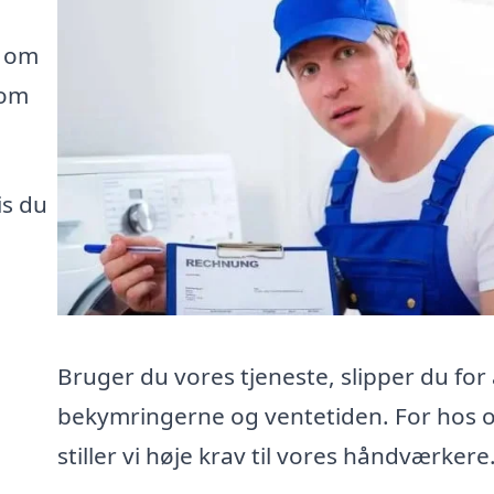
e om
som
is du
Bruger du vores tjeneste, slipper du for 
bekymringerne og ventetiden. For hos 
stiller vi høje krav til vores håndværkere