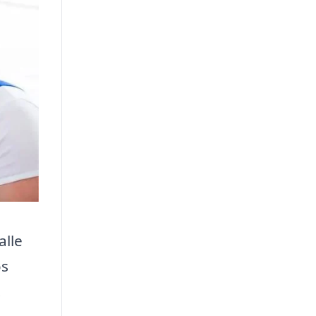
alle
os
.