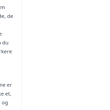
om
de, de
e
n du
rkere
rne er
ke et,
, og