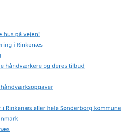
e hus på vejen!
ring i Rinkenæs
g
e håndværkere og deres tilbud
på håndværksopgaver
r i Rinkenæs eller hele Sønderborg kommune
Danmark
enæs