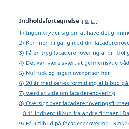
Indholdsfortegnelse
skjul
1)
Ingen bryder sig om at have det grimm
2)
Kom nemt i gang med din facaderenove
3)
Få en tryg facaderenovering af din boli
4)
Det kan være svært at gennemskue båd
5)
Nul fusk og ingen overpriser her
6)
20 år med seriøs formidling af tilbud 
7)
Værd at vide om facaderenovering
8)
Oversigt over facaderenoveringsfirmae
8.1)
Indhent tilbud fra andre firmaer i 
9)
Få 3 tilbud på facaderenovering i Rink