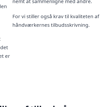
nemt at sammenligne med andre.
den
For vi stiller også krav til kvaliteten af
håndværkernes tilbudsskrivning.
t
 det
et er