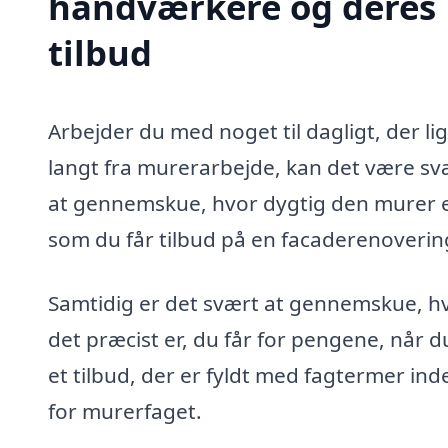
håndværkere og deres
tilbud
Arbejder du med noget til dagligt, der li
langt fra murerarbejde, kan det være sv
at gennemskue, hvor dygtig den murer e
som du får tilbud på en facaderenovering
Samtidig er det svært at gennemskue, h
det præcist er, du får for pengene, når d
et tilbud, der er fyldt med fagtermer ind
for murerfaget.