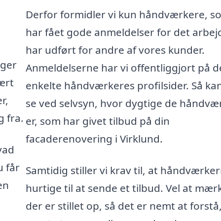
Derfor formidler vi kun håndværkere, s
har fået gode anmeldelser for det arbej
har udført for andre af vores kunder.
gger
Anmeldelserne har vi offentliggjort på d
ært
enkelte håndværkeres profilsider. Så ka
r,
se ved selvsyn, hvor dygtige de håndvæ
 fra.
er, som har givet tilbud på din
facaderenovering i Virklund.
vad
u får
Samtidig stiller vi krav til, at håndværke
en
hurtige til at sende et tilbud. Vel at mær
der er stillet op, så det er nemt at forstå