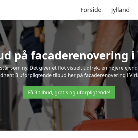
Forside
Jylland
bud på facaderenovering i
står som ny. Det giver et flot visuelt udtryk, en højere ej
hent 3 uforpligtende tilbud her på facaderenovering i Virkl
Få 3 tilbud, gratis og uforpligtende!