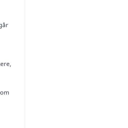
går
kere,
 som