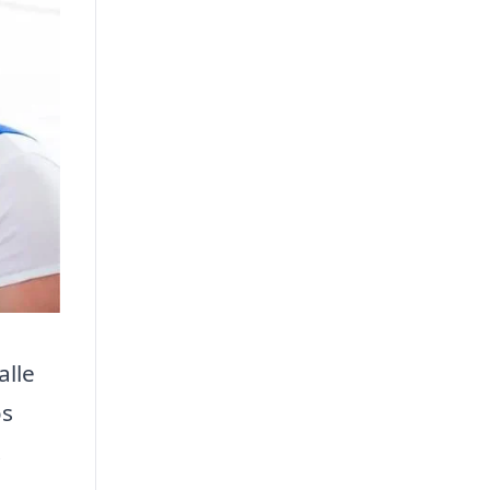
alle
os
.