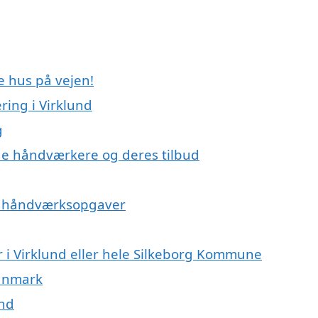
e hus på vejen!
ing i Virklund
g
e håndværkere og deres tilbud
på håndværksopgaver
 i Virklund eller hele Silkeborg Kommune
Danmark
und