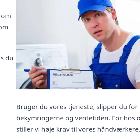
e om
som
is du
Bruger du vores tjeneste, slipper du for 
bekymringerne og ventetiden. For hos 
stiller vi høje krav til vores håndværkere