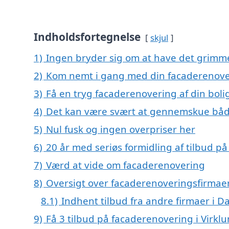
Indholdsfortegnelse
skjul
1)
Ingen bryder sig om at have det grimm
2)
Kom nemt i gang med din facaderenover
3)
Få en tryg facaderenovering af din boli
4)
Det kan være svært at gennemskue båd
5)
Nul fusk og ingen overpriser her
6)
20 år med seriøs formidling af tilbud 
7)
Værd at vide om facaderenovering
8)
Oversigt over facaderenoveringsfirmaer
8.1)
Indhent tilbud fra andre firmaer i 
9)
Få 3 tilbud på facaderenovering i Virkl