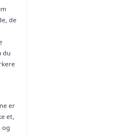
om
de, de
e
n du
rkere
rne er
ke et,
, og