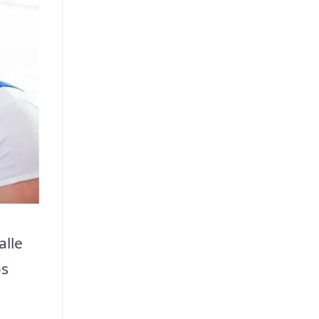
alle
os
.