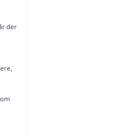
år der
kere,
 som