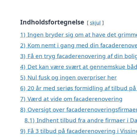
Indholdsfortegnelse
skjul
1)
Ingen bryder sig om at have det grimm
2)
Kom nemt i gang med din facaderenover
3)
Få en tryg facaderenovering af din boli
4)
Det kan være svært at gennemskue båd
5)
Nul fusk og ingen overpriser her
6)
20 år med seriøs formidling af tilbud 
7)
Værd at vide om facaderenovering
8)
Oversigt over facaderenoveringsfirmaer
8.1)
Indhent tilbud fra andre firmaer i 
9)
Få 3 tilbud på facaderenovering i Vissin