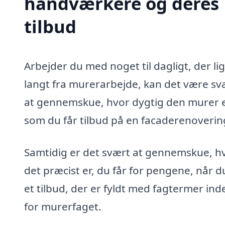
håndværkere og deres
tilbud
Arbejder du med noget til dagligt, der li
langt fra murerarbejde, kan det være sv
at gennemskue, hvor dygtig den murer e
som du får tilbud på en facaderenovering
Samtidig er det svært at gennemskue, h
det præcist er, du får for pengene, når d
et tilbud, der er fyldt med fagtermer ind
for murerfaget.