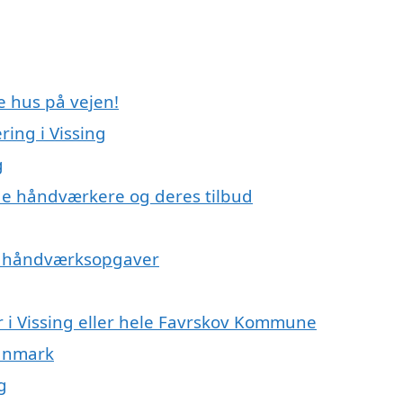
e hus på vejen!
ing i Vissing
g
e håndværkere og deres tilbud
på håndværksopgaver
 i Vissing eller hele Favrskov Kommune
Danmark
g