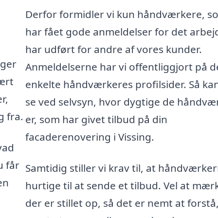
Derfor formidler vi kun håndværkere, s
har fået gode anmeldelser for det arbej
har udført for andre af vores kunder.
gger
Anmeldelserne har vi offentliggjort på d
ært
enkelte håndværkeres profilsider. Så ka
r,
se ved selvsyn, hvor dygtige de håndvæ
 fra.
er, som har givet tilbud på din
facaderenovering i Vissing.
vad
u får
Samtidig stiller vi krav til, at håndværke
en
hurtige til at sende et tilbud. Vel at mær
der er stillet op, så det er nemt at forstå