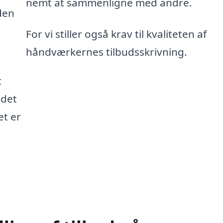
nemt at sammenligne med andre.
den
For vi stiller også krav til kvaliteten af
håndværkernes tilbudsskrivning.
t
 det
et er