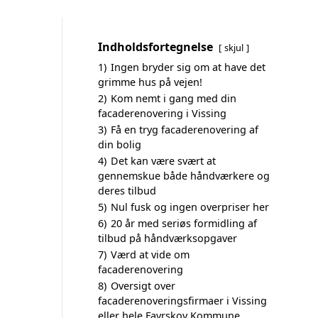
Indholdsfortegnelse
skjul
1)
Ingen bryder sig om at have det
grimme hus på vejen!
2)
Kom nemt i gang med din
facaderenovering i Vissing
3)
Få en tryg facaderenovering af
din bolig
4)
Det kan være svært at
gennemskue både håndværkere og
deres tilbud
5)
Nul fusk og ingen overpriser her
6)
20 år med seriøs formidling af
tilbud på håndværksopgaver
7)
Værd at vide om
facaderenovering
8)
Oversigt over
facaderenoveringsfirmaer i Vissing
eller hele Favrskov Kommune