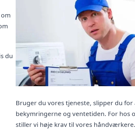
e om
som
is du
Bruger du vores tjeneste, slipper du for 
bekymringerne og ventetiden. For hos 
stiller vi høje krav til vores håndværkere