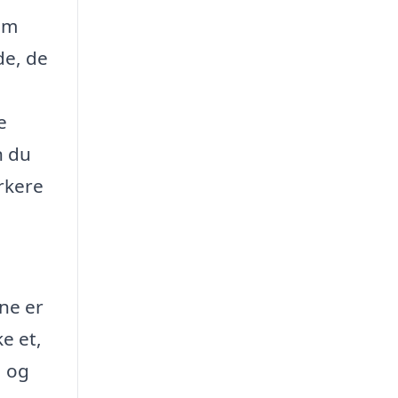
om
de, de
e
n du
rkere
rne er
ke et,
, og