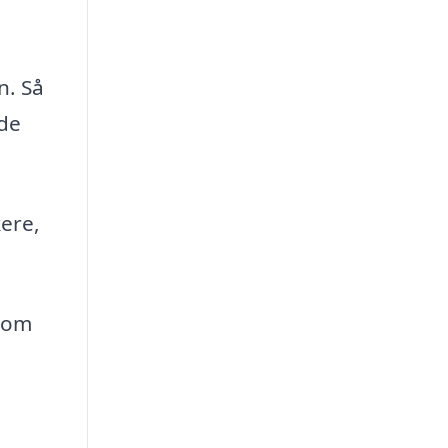
n. Så
nde
kere,
 som