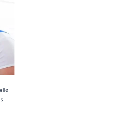
alle
os
.