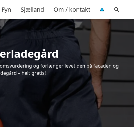
Fyn
Sjælland
Om / kontakt
oerladegård
endomsvurdering og forlænger levetiden på facaden og
egård – helt gratis!