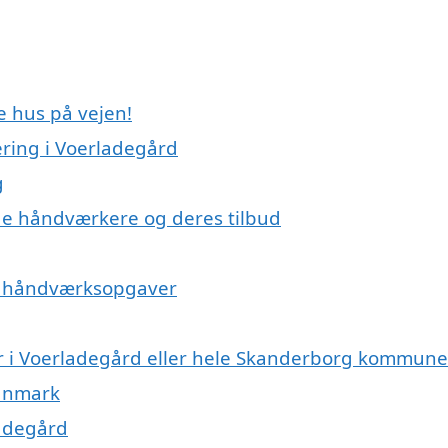
e hus på vejen!
ring i Voerladegård
g
e håndværkere og deres tilbud
på håndværksopgaver
r i Voerladegård eller hele Skanderborg kommune
Danmark
ladegård