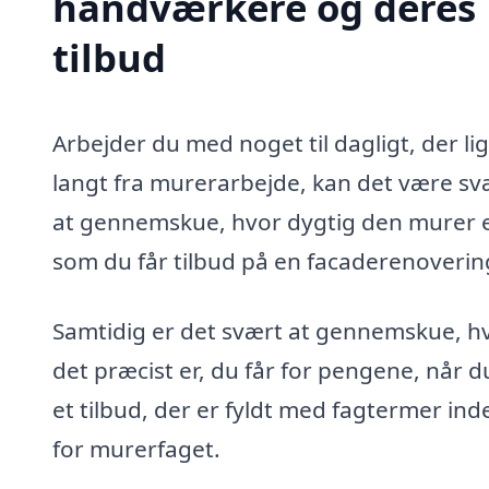
håndværkere og deres
tilbud
Arbejder du med noget til dagligt, der li
langt fra murerarbejde, kan det være sv
at gennemskue, hvor dygtig den murer e
som du får tilbud på en facaderenovering
Samtidig er det svært at gennemskue, h
det præcist er, du får for pengene, når d
et tilbud, der er fyldt med fagtermer ind
for murerfaget.