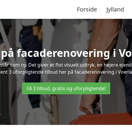
Forside
Jylland
d på facaderenovering i V
står som ny. Det giver et flot visuelt udtryk, en højere ej
nt 3 uforpligtende tilbud her på facaderenovering i Voerlad
Få 3 tilbud, gratis og uforpligtende!