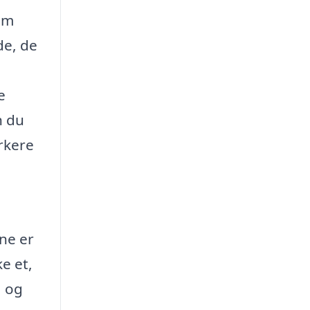
om
de, de
e
n du
rkere
rne er
ke et,
, og