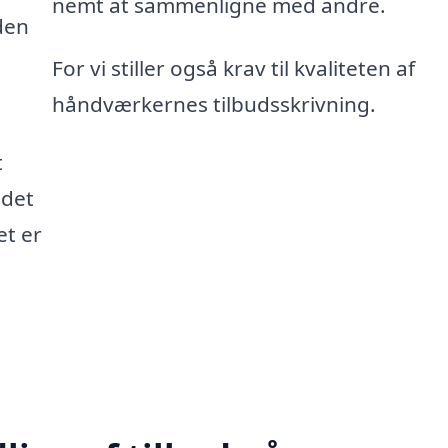
nemt at sammenligne med andre.
den
For vi stiller også krav til kvaliteten af
håndværkernes tilbudsskrivning.
t
 det
et er