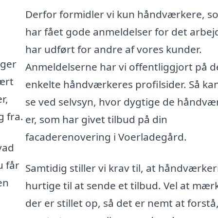
Derfor formidler vi kun håndværkere, s
har fået gode anmeldelser for det arbej
har udført for andre af vores kunder.
gger
Anmeldelserne har vi offentliggjort på d
ært
enkelte håndværkeres profilsider. Så ka
r,
se ved selvsyn, hvor dygtige de håndvæ
 fra.
er, som har givet tilbud på din
facaderenovering i Voerladegård.
vad
u får
Samtidig stiller vi krav til, at håndværke
en
hurtige til at sende et tilbud. Vel at mær
der er stillet op, så det er nemt at forstå