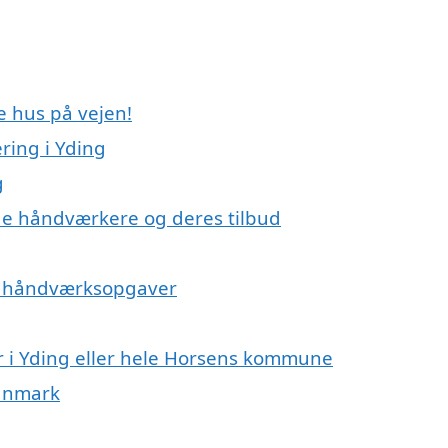
e hus på vejen!
ing i Yding
g
e håndværkere og deres tilbud
på håndværksopgaver
r i Yding eller hele Horsens kommune
Danmark