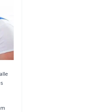
alle
os
.
om