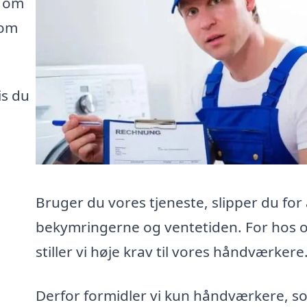
e om
som
is du
Bruger du vores tjeneste, slipper du for 
bekymringerne og ventetiden. For hos 
stiller vi høje krav til vores håndværkere
Derfor formidler vi kun håndværkere, s