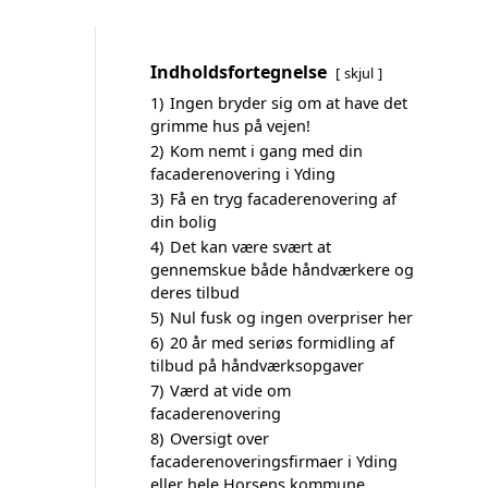
Indholdsfortegnelse
skjul
1)
Ingen bryder sig om at have det
grimme hus på vejen!
2)
Kom nemt i gang med din
facaderenovering i Yding
3)
Få en tryg facaderenovering af
din bolig
4)
Det kan være svært at
gennemskue både håndværkere og
deres tilbud
5)
Nul fusk og ingen overpriser her
6)
20 år med seriøs formidling af
tilbud på håndværksopgaver
7)
Værd at vide om
facaderenovering
8)
Oversigt over
facaderenoveringsfirmaer i Yding
eller hele Horsens kommune