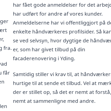
har fået gode anmeldelser for det arbej
har udført for andre af vores kunder.
gger
Anmeldelserne har vi offentliggjort på d
ært
enkelte håndværkeres profilsider. Så ka
r,
se ved selvsyn, hvor dygtige de håndvæ
 fra.
er, som har givet tilbud på din
facaderenovering i Yding.
vad
u får
Samtidig stiller vi krav til, at håndværke
en
hurtige til at sende et tilbud. Vel at mær
der er stillet op, så det er nemt at forstå
nemt at sammenligne med andre.
den