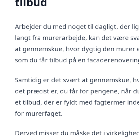
tilbud
Arbejder du med noget til dagligt, der li
langt fra murerarbejde, kan det være sv
at gennemskue, hvor dygtig den murer e
som du får tilbud på en facaderenovering
Samtidig er det svært at gennemskue, h
det præcist er, du får for pengene, når d
et tilbud, der er fyldt med fagtermer ind
for murerfaget.
Derved misser du måske det i virkelighe