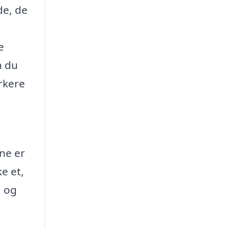
de, de
e
n du
rkere
rne er
ke et,
, og