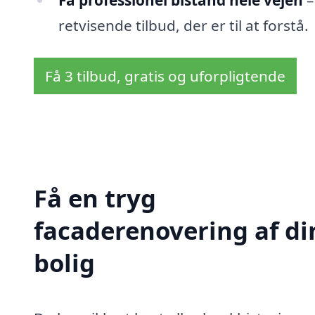
Få professionel bistand hele vejen
–
retvisende tilbud, der er til at forstå.
Få 3 tilbud, gratis og uforpligtende
Få en tryg
facaderenovering af di
bolig