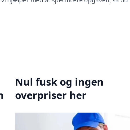
 Vi hjælper med at specificere opgaven, så du 
Nul fusk og ingen
n
overpriser her