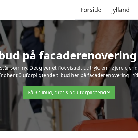
Forside
Jylland
lbud på facaderenovering
står som ny. Det giver et flot visuelt udtryk, en højere ej
dhent 3 uforpligtende tilbud her på facaderenovering i Ydi
Få 3 tilbud, gratis og uforpligtende!