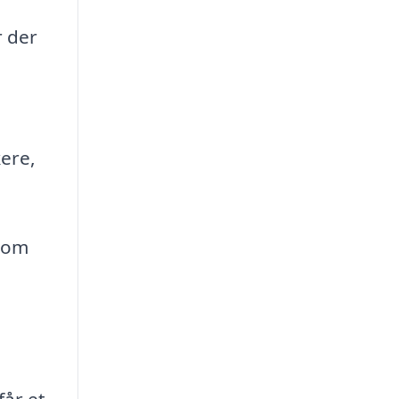
r der
kere,
 som