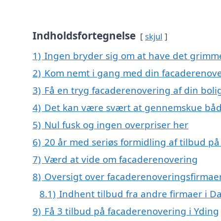
Indholdsfortegnelse
skjul
1)
Ingen bryder sig om at have det grimm
2)
Kom nemt i gang med din facaderenover
3)
Få en tryg facaderenovering af din boli
4)
Det kan være svært at gennemskue båd
5)
Nul fusk og ingen overpriser her
6)
20 år med seriøs formidling af tilbud 
7)
Værd at vide om facaderenovering
8)
Oversigt over facaderenoveringsfirmae
8.1)
Indhent tilbud fra andre firmaer i 
9)
Få 3 tilbud på facaderenovering i Yding