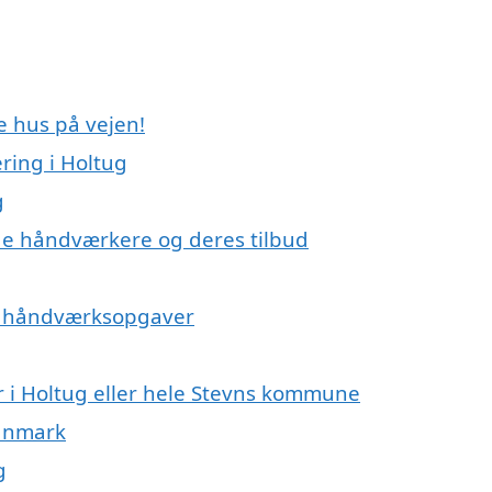
e hus på vejen!
ing i Holtug
g
e håndværkere og deres tilbud
på håndværksopgaver
 i Holtug eller hele Stevns kommune
Danmark
g