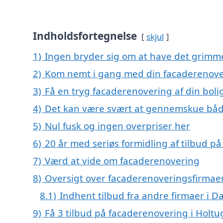
Indholdsfortegnelse
skjul
1)
Ingen bryder sig om at have det grimm
2)
Kom nemt i gang med din facaderenover
3)
Få en tryg facaderenovering af din boli
4)
Det kan være svært at gennemskue båd
5)
Nul fusk og ingen overpriser her
6)
20 år med seriøs formidling af tilbud 
7)
Værd at vide om facaderenovering
8)
Oversigt over facaderenoveringsfirmaer
8.1)
Indhent tilbud fra andre firmaer i 
9)
Få 3 tilbud på facaderenovering i Holtu