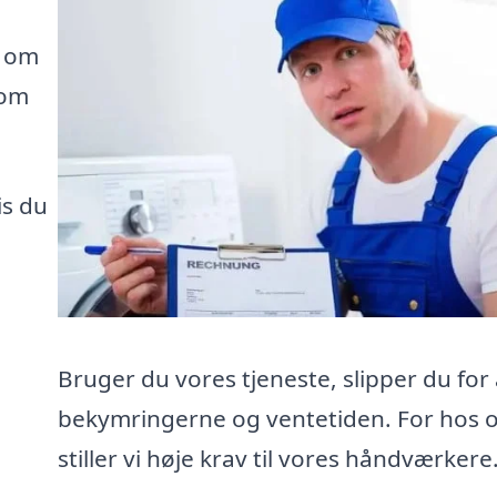
e om
som
is du
Bruger du vores tjeneste, slipper du for 
bekymringerne og ventetiden. For hos 
stiller vi høje krav til vores håndværkere