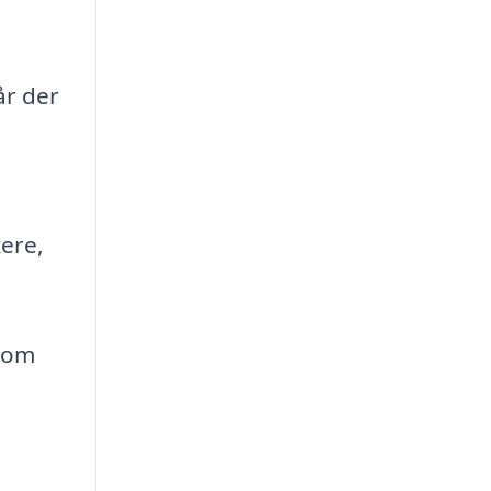
år der
kere,
 som