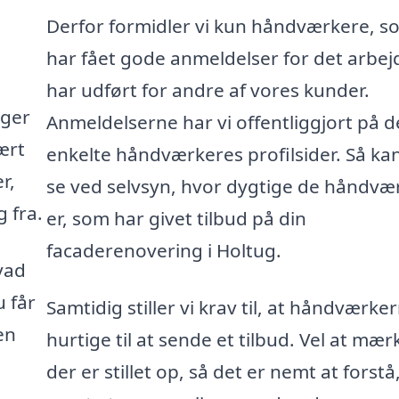
Derfor formidler vi kun håndværkere, s
har fået gode anmeldelser for det arbej
har udført for andre af vores kunder.
gger
Anmeldelserne har vi offentliggjort på d
ært
enkelte håndværkeres profilsider. Så ka
r,
se ved selvsyn, hvor dygtige de håndvæ
 fra.
er, som har givet tilbud på din
facaderenovering i Holtug.
vad
u får
Samtidig stiller vi krav til, at håndværke
en
hurtige til at sende et tilbud. Vel at mær
der er stillet op, så det er nemt at forstå