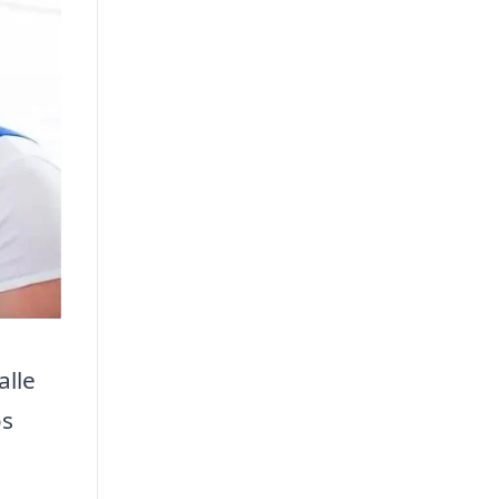
alle
os
.