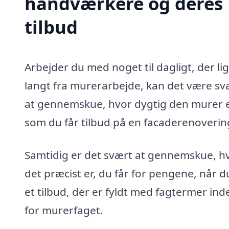
håndværkere og deres
tilbud
Arbejder du med noget til dagligt, der li
langt fra murerarbejde, kan det være sv
at gennemskue, hvor dygtig den murer e
som du får tilbud på en facaderenovering
Samtidig er det svært at gennemskue, h
det præcist er, du får for pengene, når d
et tilbud, der er fyldt med fagtermer ind
for murerfaget.