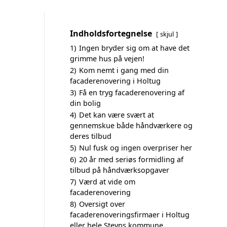
Indholdsfortegnelse
skjul
1)
Ingen bryder sig om at have det
grimme hus på vejen!
2)
Kom nemt i gang med din
facaderenovering i Holtug
3)
Få en tryg facaderenovering af
din bolig
4)
Det kan være svært at
gennemskue både håndværkere og
deres tilbud
5)
Nul fusk og ingen overpriser her
6)
20 år med seriøs formidling af
tilbud på håndværksopgaver
7)
Værd at vide om
facaderenovering
8)
Oversigt over
facaderenoveringsfirmaer i Holtug
eller hele Stevns kommune