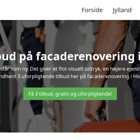
Forside
Jylland
lbud på facaderenovering 
står som ny. Det giver et flot visuelt udtryk, en højere ej
dhent 3 uforpligtende tilbud her på facaderenovering i Holt
Få 3 tilbud, gratis og uforpligtende!