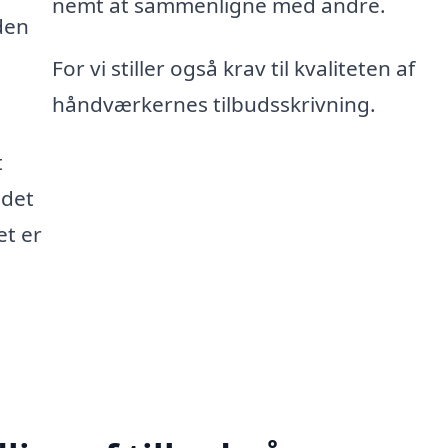
nemt at sammenligne med andre.
den
For vi stiller også krav til kvaliteten af
håndværkernes tilbudsskrivning.
t
 det
et er