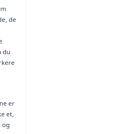
om
de, de
e
n du
rkere
rne er
ke et,
, og