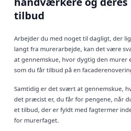
håndværkere og deres
tilbud
Arbejder du med noget til dagligt, der li
langt fra murerarbejde, kan det være sv
at gennemskue, hvor dygtig den murer e
som du får tilbud på en facaderenovering
Samtidig er det svært at gennemskue, h
det præcist er, du får for pengene, når d
et tilbud, der er fyldt med fagtermer ind
for murerfaget.