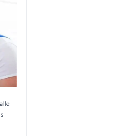
alle
os
.