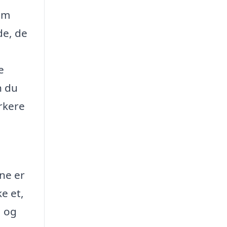
om
de, de
e
n du
rkere
rne er
ke et,
, og