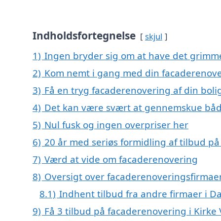
Indholdsfortegnelse
skjul
1)
Ingen bryder sig om at have det grimm
2)
Kom nemt i gang med din facaderenover
3)
Få en tryg facaderenovering af din boli
4)
Det kan være svært at gennemskue båd
5)
Nul fusk og ingen overpriser her
6)
20 år med seriøs formidling af tilbud 
7)
Værd at vide om facaderenovering
8)
Oversigt over facaderenoveringsfirmaer
8.1)
Indhent tilbud fra andre firmaer i 
9)
Få 3 tilbud på facaderenovering i Kirke