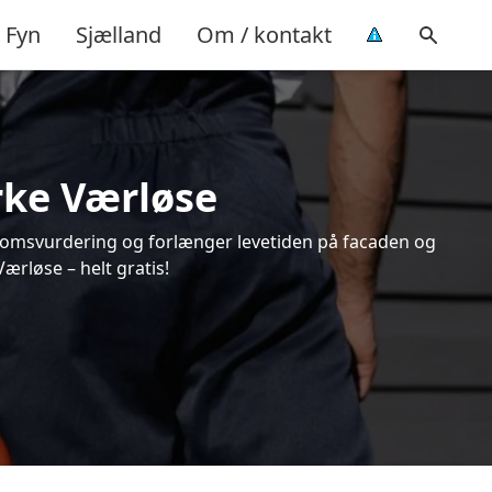
Fyn
Sjælland
Om / kontakt
irke Værløse
endomsvurdering og forlænger levetiden på facaden og
ærløse – helt gratis!