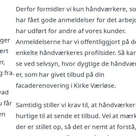
Derfor formidler vi kun håndværkere, s
har fået gode anmeldelser for det arbej
har udført for andre af vores kunder.
gger
Anmeldelserne har vi offentliggjort på d
ært
enkelte håndværkeres profilsider. Så ka
r,
se ved selvsyn, hvor dygtige de håndvæ
 fra.
er, som har givet tilbud på din
facaderenovering i Kirke Værløse.
vad
u får
Samtidig stiller vi krav til, at håndværke
en
hurtige til at sende et tilbud. Vel at mær
der er stillet op, så det er nemt at forstå