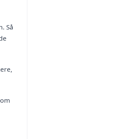
n. Så
nde
kere,
 som