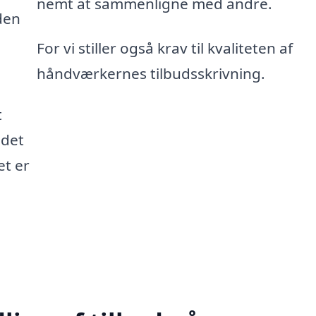
nemt at sammenligne med andre.
den
For vi stiller også krav til kvaliteten af
håndværkernes tilbudsskrivning.
t
 det
et er