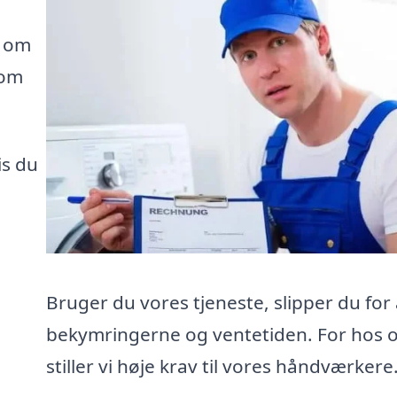
e om
som
is du
Bruger du vores tjeneste, slipper du for 
bekymringerne og ventetiden. For hos 
stiller vi høje krav til vores håndværkere