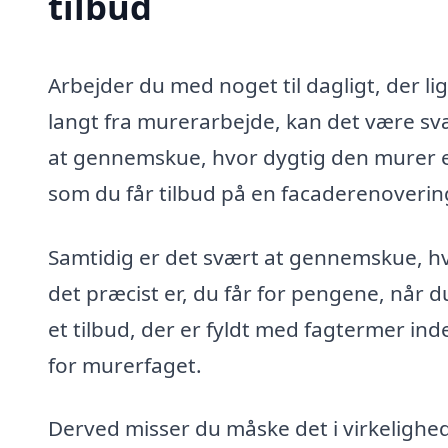
tilbud
Arbejder du med noget til dagligt, der li
langt fra murerarbejde, kan det være sv
at gennemskue, hvor dygtig den murer e
som du får tilbud på en facaderenovering
Samtidig er det svært at gennemskue, h
det præcist er, du får for pengene, når d
et tilbud, der er fyldt med fagtermer ind
for murerfaget.
Derved misser du måske det i virkelighe