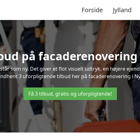
Forside
Jylland
lbud på facaderenovering
står som ny. Det giver et flot visuelt udtryk, en højere ej
dhent 3 uforpligtende tilbud her på facaderenovering i Nyk
Få 3 tilbud, gratis og uforpligtende!