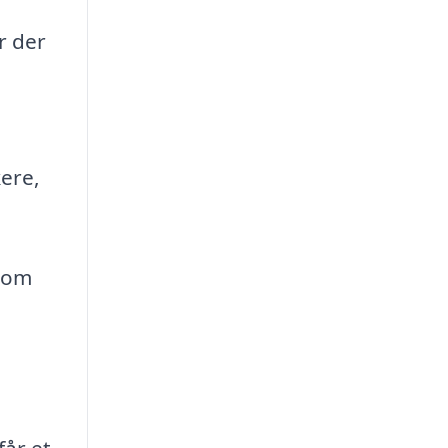
r der
kere,
 som