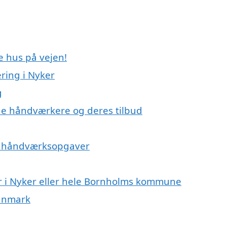
e hus på vejen!
ring i Nyker
g
e håndværkere og deres tilbud
på håndværksopgaver
r i Nyker eller hele Bornholms kommune
Danmark