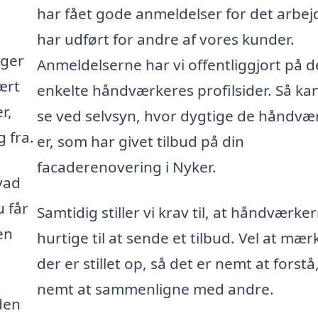
har fået gode anmeldelser for det arbej
har udført for andre af vores kunder.
gger
Anmeldelserne har vi offentliggjort på d
ært
enkelte håndværkeres profilsider. Så ka
r,
se ved selvsyn, hvor dygtige de håndvæ
 fra.
er, som har givet tilbud på din
facaderenovering i Nyker.
vad
u får
Samtidig stiller vi krav til, at håndværke
en
hurtige til at sende et tilbud. Vel at mær
der er stillet op, så det er nemt at forstå
nemt at sammenligne med andre.
den