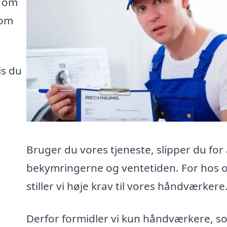
e om
som
is du
Bruger du vores tjeneste, slipper du for 
bekymringerne og ventetiden. For hos 
stiller vi høje krav til vores håndværkere
Derfor formidler vi kun håndværkere, s