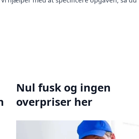
 Vi hjælper med at specificere opgaven, så du 
Nul fusk og ingen
n
overpriser her