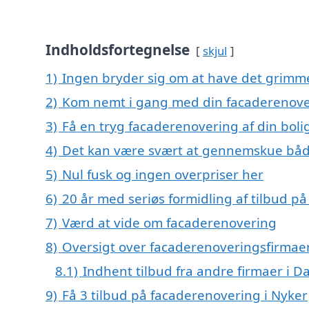
Indholdsfortegnelse
skjul
1)
Ingen bryder sig om at have det grimm
2)
Kom nemt i gang med din facaderenove
3)
Få en tryg facaderenovering af din boli
4)
Det kan være svært at gennemskue båd
5)
Nul fusk og ingen overpriser her
6)
20 år med seriøs formidling af tilbud 
7)
Værd at vide om facaderenovering
8)
Oversigt over facaderenoveringsfirmae
8.1)
Indhent tilbud fra andre firmaer i 
9)
Få 3 tilbud på facaderenovering i Nyker