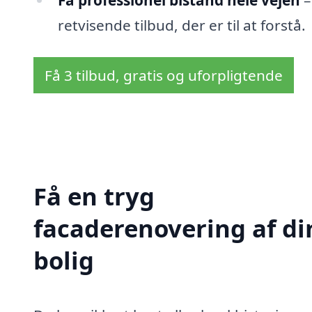
Få professionel bistand hele vejen
–
retvisende tilbud, der er til at forstå.
Få 3 tilbud, gratis og uforpligtende
Få en tryg
facaderenovering af di
bolig