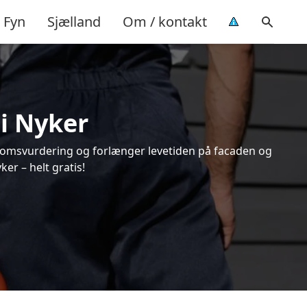
Fyn
Sjælland
Om / kontakt
 i Nyker
endomsvurdering og forlænger levetiden på facaden og
er – helt gratis!