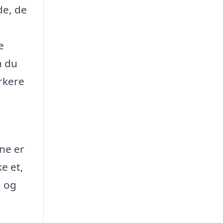
de, de
e
n du
rkere
rne er
ke et,
, og