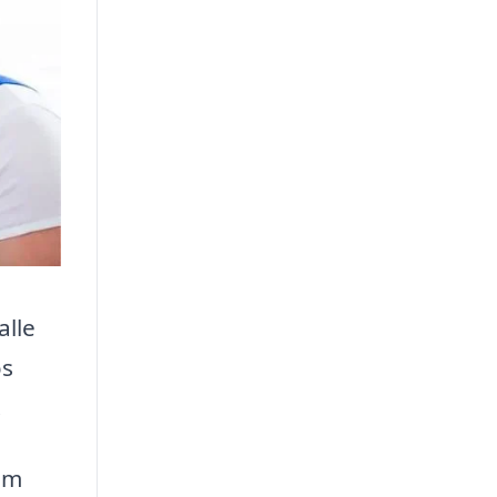
alle
os
.
om