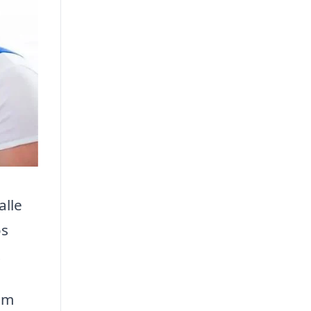
alle
os
.
om