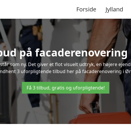
Forside
Jylland
lbud på facaderenovering 
står som ny. Det giver et flot visuelt udtryk, en højere ej
dhent 3 uforpligtende tilbud her på facaderenovering i Ørsl
Få 3 tilbud, gratis og uforpligtende!