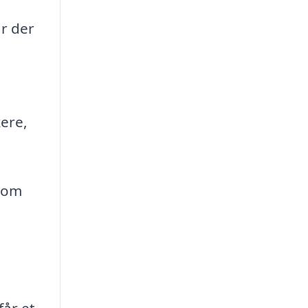
år der
kere,
 som