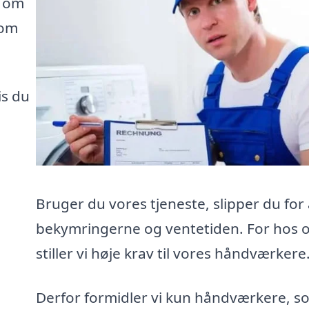
e om
som
is du
Bruger du vores tjeneste, slipper du for 
bekymringerne og ventetiden. For hos 
stiller vi høje krav til vores håndværkere
Derfor formidler vi kun håndværkere, s