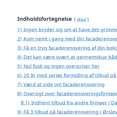
Indholdsfortegnelse
skjul
1)
Ingen bryder sig om at have det grimm
2)
Kom nemt i gang med din facaderenover
3)
Få en tryg facaderenovering af din boli
4)
Det kan være svært at gennemskue båd
5)
Nul fusk og ingen overpriser her
6)
20 år med seriøs formidling af tilbud 
7)
Værd at vide om facaderenovering
8)
Oversigt over facaderenoveringsfirmaer
8.1)
Indhent tilbud fra andre firmaer i 
9)
Få 3 tilbud på facaderenovering i Ørsle