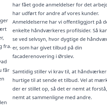
har fået gode anmeldelser for det arbej
har udført for andre af vores kunder.
gger
Anmeldelserne har vi offentliggjort på d
ært
enkelte håndværkeres profilsider. Så ka
r,
se ved selvsyn, hvor dygtige de håndvæ
 fra.
er, som har givet tilbud på din
facaderenovering i Ørslev.
vad
u får
Samtidig stiller vi krav til, at håndværke
en
hurtige til at sende et tilbud. Vel at mær
der er stillet op, så det er nemt at forstå
nemt at sammenligne med andre.
den