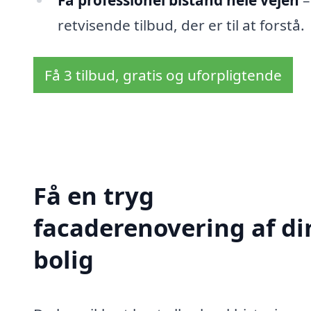
Få professionel bistand hele vejen
–
retvisende tilbud, der er til at forstå.
Få 3 tilbud, gratis og uforpligtende
Få en tryg
facaderenovering af di
bolig