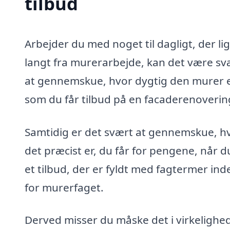
tilbud
Arbejder du med noget til dagligt, der li
langt fra murerarbejde, kan det være sv
at gennemskue, hvor dygtig den murer e
som du får tilbud på en facaderenovering
Samtidig er det svært at gennemskue, h
det præcist er, du får for pengene, når d
et tilbud, der er fyldt med fagtermer ind
for murerfaget.
Derved misser du måske det i virkelighe