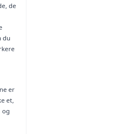
de, de
e
n du
rkere
rne er
ke et,
, og