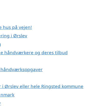
e hus på vejen!
ing i Ørslev
g
e håndværkere og deres tilbud
på håndværksopgaver
 i Ørslev eller hele Ringsted kommune
Danmark
v