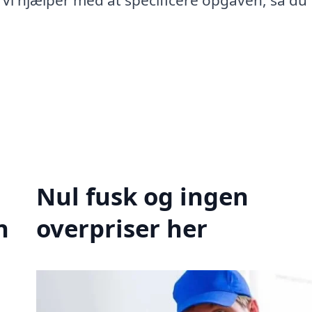
 Vi hjælper med at specificere opgaven, så du 
Nul fusk og ingen
n
overpriser her