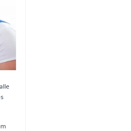
alle
os
.
om