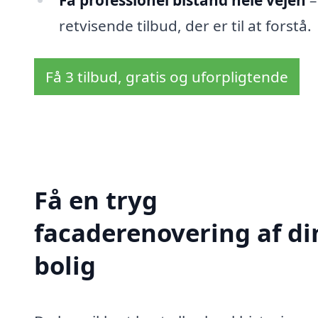
Få professionel bistand hele vejen
–
retvisende tilbud, der er til at forstå.
Få 3 tilbud, gratis og uforpligtende
Få en tryg
facaderenovering af di
bolig