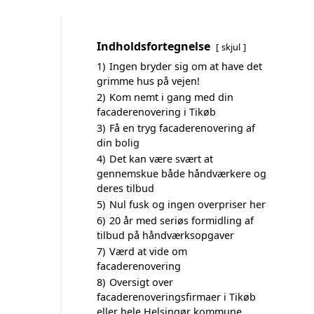
Indholdsfortegnelse
skjul
1)
Ingen bryder sig om at have det
grimme hus på vejen!
2)
Kom nemt i gang med din
facaderenovering i Tikøb
3)
Få en tryg facaderenovering af
din bolig
4)
Det kan være svært at
gennemskue både håndværkere og
deres tilbud
5)
Nul fusk og ingen overpriser her
6)
20 år med seriøs formidling af
tilbud på håndværksopgaver
7)
Værd at vide om
facaderenovering
8)
Oversigt over
facaderenoveringsfirmaer i Tikøb
eller hele Helsingør kommune