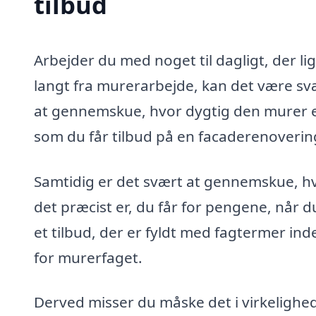
tilbud
Arbejder du med noget til dagligt, der li
langt fra murerarbejde, kan det være sv
at gennemskue, hvor dygtig den murer e
som du får tilbud på en facaderenovering
Samtidig er det svært at gennemskue, h
det præcist er, du får for pengene, når d
et tilbud, der er fyldt med fagtermer ind
for murerfaget.
Derved misser du måske det i virkelighe