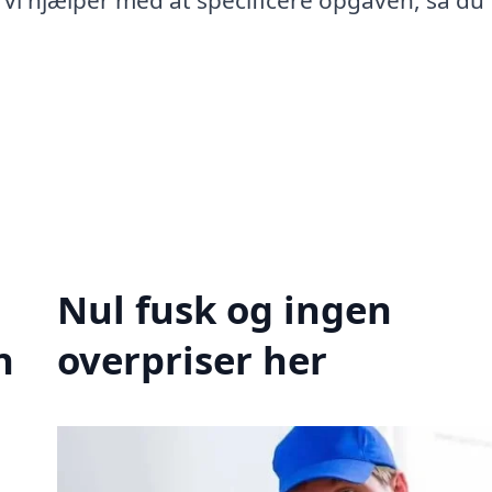
 Vi hjælper med at specificere opgaven, så du 
Nul fusk og ingen
n
overpriser her