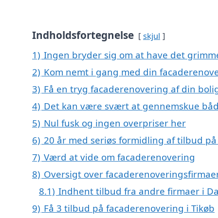
Indholdsfortegnelse
skjul
1)
Ingen bryder sig om at have det grimm
2)
Kom nemt i gang med din facaderenover
3)
Få en tryg facaderenovering af din boli
4)
Det kan være svært at gennemskue båd
5)
Nul fusk og ingen overpriser her
6)
20 år med seriøs formidling af tilbud 
7)
Værd at vide om facaderenovering
8)
Oversigt over facaderenoveringsfirmaer
8.1)
Indhent tilbud fra andre firmaer i 
9)
Få 3 tilbud på facaderenovering i Tikøb