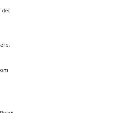
r der
kere,
 som