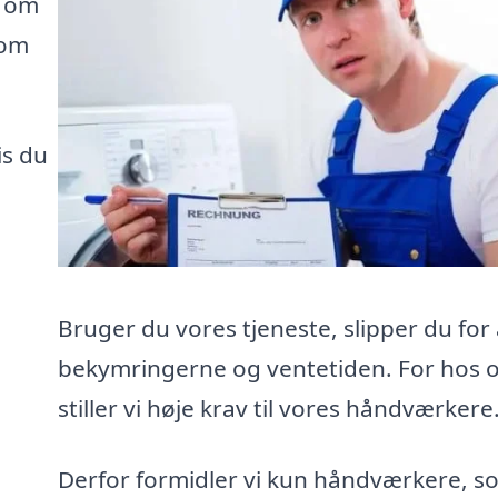
e om
som
is du
Bruger du vores tjeneste, slipper du for 
bekymringerne og ventetiden. For hos 
stiller vi høje krav til vores håndværkere
Derfor formidler vi kun håndværkere, s