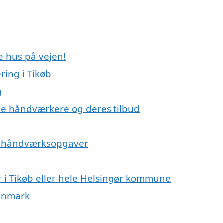
e hus på vejen!
ing i Tikøb
g
e håndværkere og deres tilbud
på håndværksopgaver
 i Tikøb eller hele Helsingør kommune
Danmark