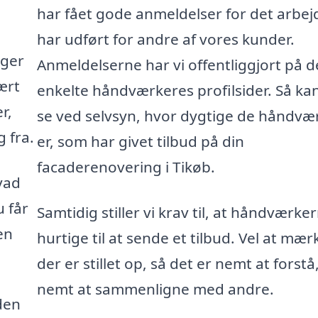
har fået gode anmeldelser for det arbej
har udført for andre af vores kunder.
gger
Anmeldelserne har vi offentliggjort på d
ært
enkelte håndværkeres profilsider. Så ka
r,
se ved selvsyn, hvor dygtige de håndvæ
 fra.
er, som har givet tilbud på din
facaderenovering i Tikøb.
vad
u får
Samtidig stiller vi krav til, at håndværke
en
hurtige til at sende et tilbud. Vel at mær
der er stillet op, så det er nemt at forstå
nemt at sammenligne med andre.
den