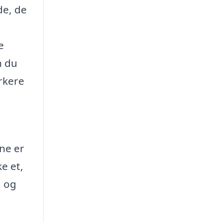
de, de
e
n du
rkere
rne er
ke et,
, og