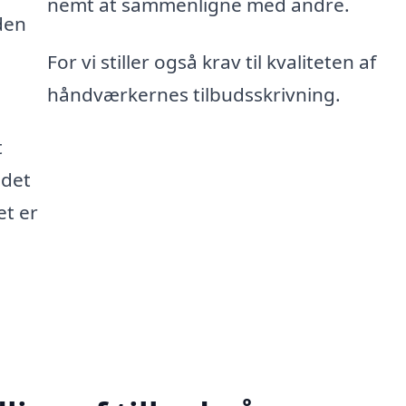
nemt at sammenligne med andre.
den
For vi stiller også krav til kvaliteten af
håndværkernes tilbudsskrivning.
t
 det
et er