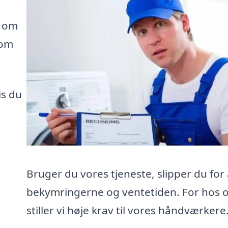
e om
som
is du
Bruger du vores tjeneste, slipper du for 
bekymringerne og ventetiden. For hos 
stiller vi høje krav til vores håndværkere