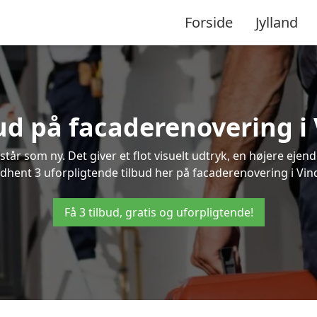
Forside
Jylland
bud på facaderenovering i
står som ny. Det giver et flot visuelt udtryk, en højere ej
hent 3 uforpligtende tilbud her på facaderenovering i Vindi
Få 3 tilbud, gratis og uforpligtende!