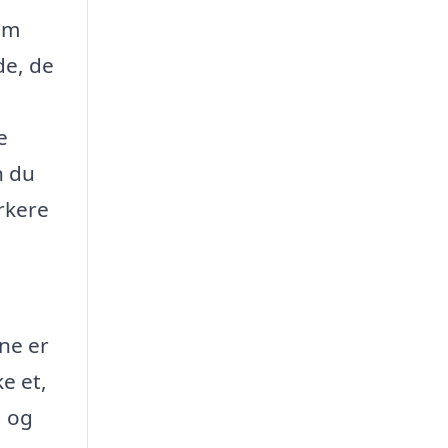
om
de, de
e
n du
rkere
rne er
ke et,
, og