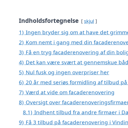
Indholdsfortegnelse
skjul
1)
Ingen bryder sig om at have det grimm
2)
Kom nemt i gang med din facaderenover
3)
Få en tryg facaderenovering af din boli
4)
Det kan være svært at gennemskue båd
5)
Nul fusk og ingen overpriser her
6)
20 år med seriøs formidling af tilbud 
7)
Værd at vide om facaderenovering
8)
Oversigt over facaderenoveringsfirmaer
8.1)
Indhent tilbud fra andre firmaer i 
9)
Få 3 tilbud på facaderenovering i Vindi