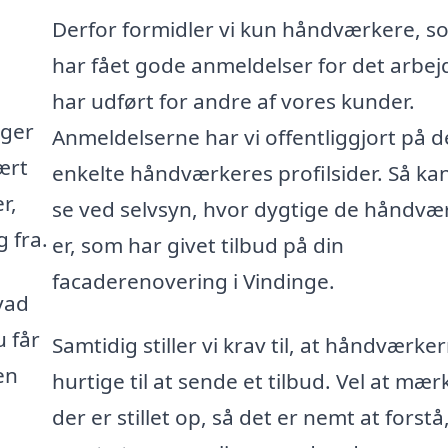
Derfor formidler vi kun håndværkere, s
har fået gode anmeldelser for det arbej
har udført for andre af vores kunder.
gger
Anmeldelserne har vi offentliggjort på d
ært
enkelte håndværkeres profilsider. Så ka
r,
se ved selvsyn, hvor dygtige de håndvæ
 fra.
er, som har givet tilbud på din
facaderenovering i Vindinge.
vad
u får
Samtidig stiller vi krav til, at håndværke
en
hurtige til at sende et tilbud. Vel at mær
der er stillet op, så det er nemt at forstå