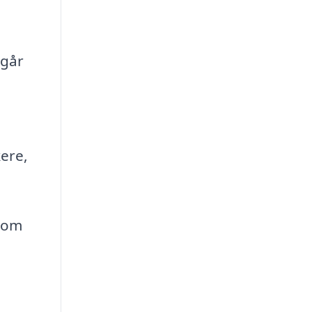
 går
kere,
 som