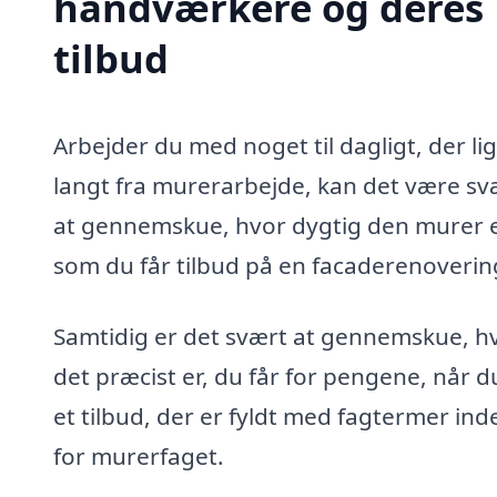
håndværkere og deres
tilbud
Arbejder du med noget til dagligt, der li
langt fra murerarbejde, kan det være sv
at gennemskue, hvor dygtig den murer e
som du får tilbud på en facaderenovering
Samtidig er det svært at gennemskue, h
det præcist er, du får for pengene, når d
et tilbud, der er fyldt med fagtermer ind
for murerfaget.