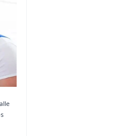
alle
os
.